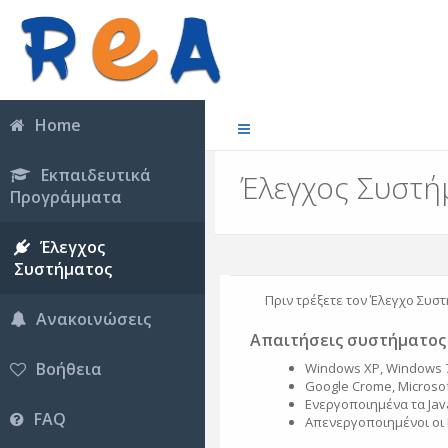
Home
Εκπαιδευτικά
Έλεγχος Συστή
Προγράμματα
Έλεγχος
Συστήματος
Πριν τρέξετε τον Έλεγχο Συστ
Ανακοινώσεις
Απαιτήσεις συστήματος
Βοήθεια
Windows XP, Windows 7
Google Crome, Microsoft
Ενεργοποιημένα τα Java
FAQ
Απενεργοποιημένοι οι 