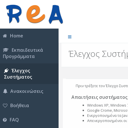
Home
Εκπαιδευτικά
Έλεγχος Συστή
Προγράμματα
Έλεγχος
Συστήματος
Πριν τρέξετε τον Έλεγχο Συστ
Ανακοινώσεις
Απαιτήσεις συστήματος
Βοήθεια
Windows XP, Windows 7
Google Crome, Microsoft
Ενεργοποιημένα τα Java
FAQ
Απενεργοποιημένοι οι 