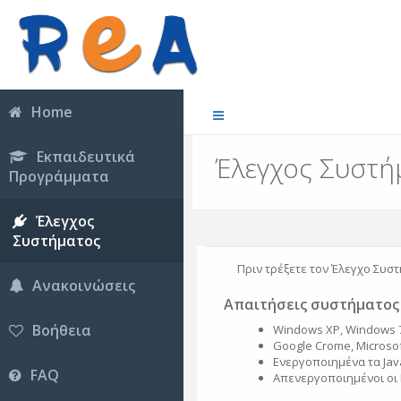
Home
Εκπαιδευτικά
Έλεγχος Συστή
Προγράμματα
Έλεγχος
Συστήματος
Πριν τρέξετε τον Έλεγχο Συστ
Ανακοινώσεις
Απαιτήσεις συστήματος
Βοήθεια
Windows XP, Windows 7
Google Crome, Microsoft
Ενεργοποιημένα τα Java
FAQ
Απενεργοποιημένοι οι 