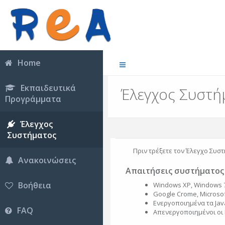
Home
Εκπαιδευτικά
Έλεγχος Συστή
Προγράμματα
Έλεγχος
Συστήματος
Πριν τρέξετε τον Έλεγχο Συστ
Ανακοινώσεις
Απαιτήσεις συστήματος
Βοήθεια
Windows XP, Windows 7
Google Crome, Microsoft
Ενεργοποιημένα τα Java
FAQ
Απενεργοποιημένοι οι 