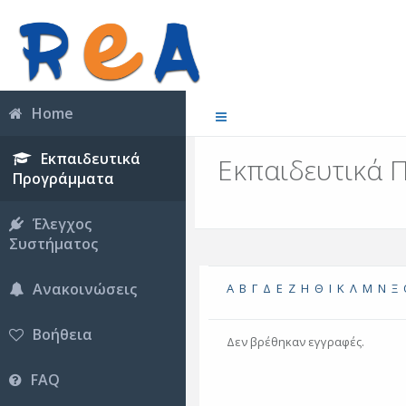
Home
Εκπαιδευτικά
Εκπαιδευτικά 
Προγράμματα
Έλεγχος
Συστήματος
Ανακοινώσεις
Α
Β
Γ
Δ
Ε
Ζ
Η
Θ
Ι
Κ
Λ
Μ
Ν
Ξ
Βοήθεια
Δεν βρέθηκαν εγγραφές.
FAQ