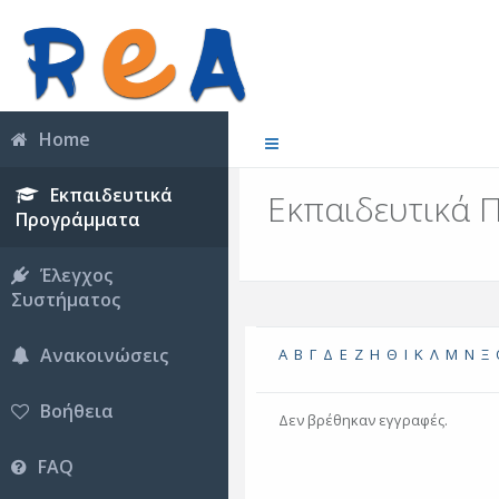
Home
Εκπαιδευτικά
Εκπαιδευτικά 
Προγράμματα
Έλεγχος
Συστήματος
Ανακοινώσεις
Α
Β
Γ
Δ
Ε
Ζ
Η
Θ
Ι
Κ
Λ
Μ
Ν
Ξ
Βοήθεια
Δεν βρέθηκαν εγγραφές.
FAQ