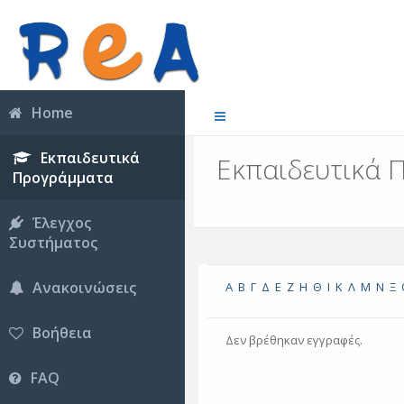
Home
Εκπαιδευτικά
Εκπαιδευτικά 
Προγράμματα
Έλεγχος
Συστήματος
Ανακοινώσεις
Α
Β
Γ
Δ
Ε
Ζ
Η
Θ
Ι
Κ
Λ
Μ
Ν
Ξ
Βοήθεια
Δεν βρέθηκαν εγγραφές.
FAQ