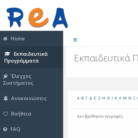
Home
Εκπαιδευτικά
Εκπαιδευτικά 
Προγράμματα
Έλεγχος
Συστήματος
Ανακοινώσεις
Α
Β
Γ
Δ
Ε
Ζ
Η
Θ
Ι
Κ
Λ
Μ
Ν
Ξ
Βοήθεια
Δεν βρέθηκαν εγγραφές.
FAQ