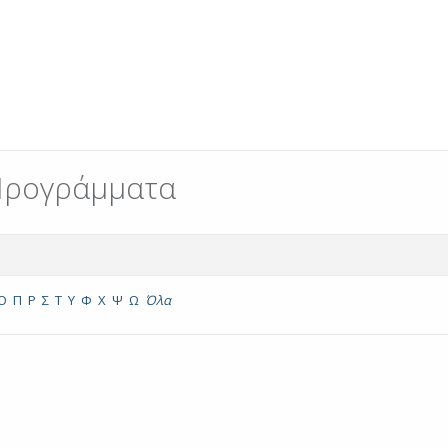
Προγράμματα
Ο
Π
Ρ
Σ
Τ
Υ
Φ
Χ
Ψ
Ω
Όλα