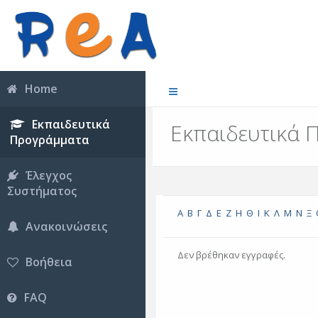
Home
Εκπαιδευτικά
Εκπαιδευτικά 
Προγράμματα
Έλεγχος
Συστήματος
Α
Β
Γ
Δ
Ε
Ζ
Η
Θ
Ι
Κ
Λ
Μ
Ν
Ξ
Ανακοινώσεις
Δεν βρέθηκαν εγγραφές.
Βοήθεια
FAQ