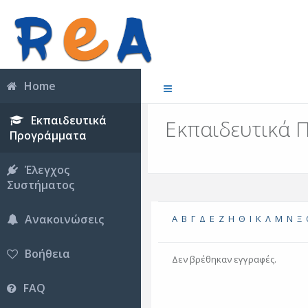
Home
Εκπαιδευτικά
Εκπαιδευτικά 
Προγράμματα
Έλεγχος
Συστήματος
Ανακοινώσεις
Α
Β
Γ
Δ
Ε
Ζ
Η
Θ
Ι
Κ
Λ
Μ
Ν
Ξ
Βοήθεια
Δεν βρέθηκαν εγγραφές.
FAQ