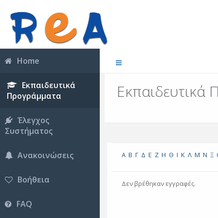
Home
Εκπαιδευτικά
Εκπαιδευτικά 
Προγράμματα
Έλεγχος
Συστήματος
Ανακοινώσεις
Α
Β
Γ
Δ
Ε
Ζ
Η
Θ
Ι
Κ
Λ
Μ
Ν
Ξ
Βοήθεια
Δεν βρέθηκαν εγγραφές.
FAQ