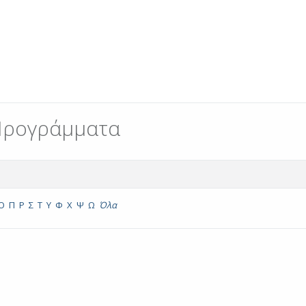
Προγράμματα
Ο
Π
Ρ
Σ
Τ
Υ
Φ
Χ
Ψ
Ω
Όλα