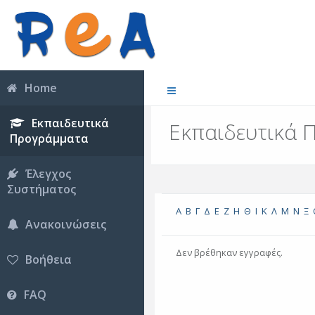
Home
Εκπαιδευτικά
Εκπαιδευτικά 
Προγράμματα
Έλεγχος
Συστήματος
Α
Β
Γ
Δ
Ε
Ζ
Η
Θ
Ι
Κ
Λ
Μ
Ν
Ξ
Ανακοινώσεις
Δεν βρέθηκαν εγγραφές.
Βοήθεια
FAQ