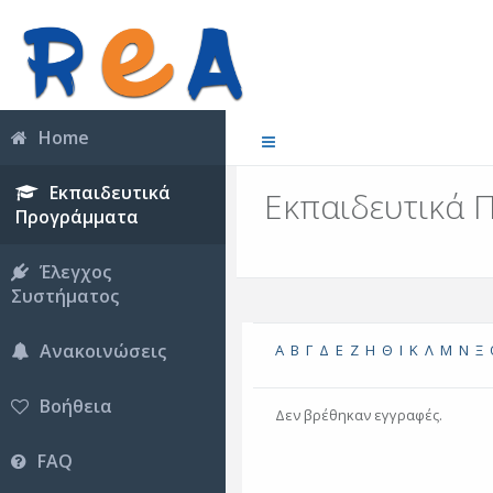
Home
Εκπαιδευτικά
Εκπαιδευτικά 
Προγράμματα
Έλεγχος
Συστήματος
Ανακοινώσεις
Α
Β
Γ
Δ
Ε
Ζ
Η
Θ
Ι
Κ
Λ
Μ
Ν
Ξ
Βοήθεια
Δεν βρέθηκαν εγγραφές.
FAQ