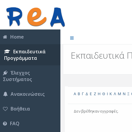
Home
Εκπαιδευτικά
Εκπαιδευτικά 
Προγράμματα
Έλεγχος
Συστήματος
Ανακοινώσεις
Α
Β
Γ
Δ
Ε
Ζ
Η
Θ
Ι
Κ
Λ
Μ
Ν
Ξ
Βοήθεια
Δεν βρέθηκαν εγγραφές.
FAQ