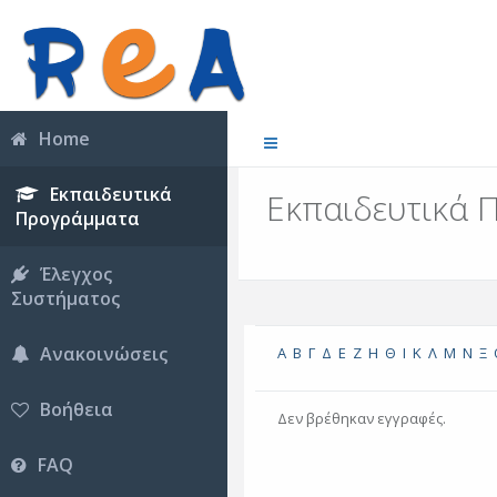
Home
Εκπαιδευτικά
Εκπαιδευτικά 
Προγράμματα
Έλεγχος
Συστήματος
Ανακοινώσεις
Α
Β
Γ
Δ
Ε
Ζ
Η
Θ
Ι
Κ
Λ
Μ
Ν
Ξ
Βοήθεια
Δεν βρέθηκαν εγγραφές.
FAQ