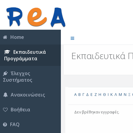
Home
Εκπαιδευτικά
Εκπαιδευτικά 
Προγράμματα
Έλεγχος
Συστήματος
Ανακοινώσεις
Α
Β
Γ
Δ
Ε
Ζ
Η
Θ
Ι
Κ
Λ
Μ
Ν
Ξ
Βοήθεια
Δεν βρέθηκαν εγγραφές.
FAQ