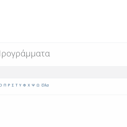
Προγράμματα
Ο
Π
Ρ
Σ
Τ
Υ
Φ
Χ
Ψ
Ω
Όλα