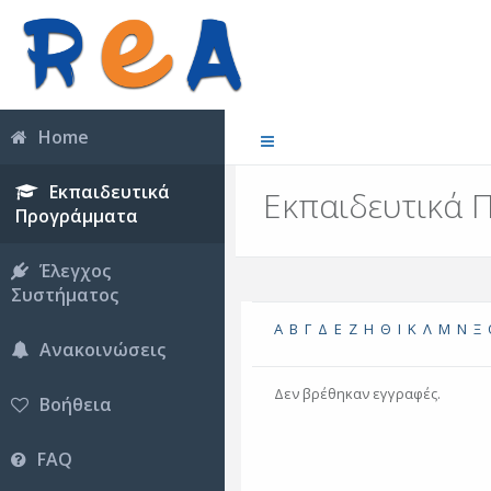
Home
Εκπαιδευτικά
Εκπαιδευτικά 
Προγράμματα
Έλεγχος
Συστήματος
Α
Β
Γ
Δ
Ε
Ζ
Η
Θ
Ι
Κ
Λ
Μ
Ν
Ξ
Ανακοινώσεις
Δεν βρέθηκαν εγγραφές.
Βοήθεια
FAQ